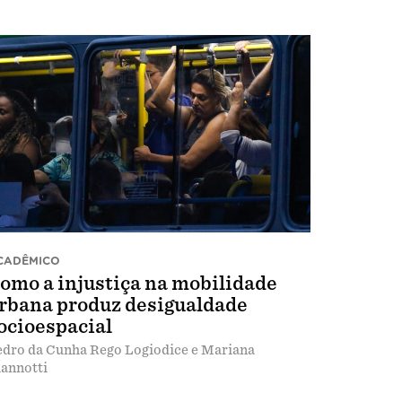
CADÊMICO
omo a injustiça na mobilidade
rbana produz desigualdade
ocioespacial
dro da Cunha Rego Logiodice e Mariana
annotti