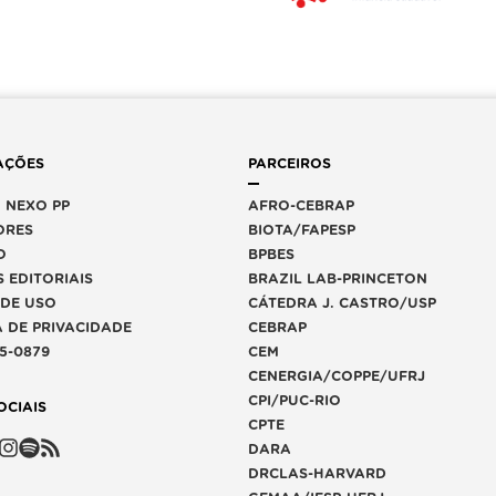
AÇÕES
PARCEIROS
 NEXO PP
AFRO-CEBRAP
ORES
BIOTA/FAPESP
O
BPBES
 EDITORIAIS
BRAZIL LAB-PRINCETON
 DE USO
CÁTEDRA J. CASTRO/USP
A DE PRIVACIDADE
CEBRAP
65-0879
CEM
CENERGIA/COPPE/UFRJ
CPI/PUC-RIO
OCIAIS
CPTE
DARA
DRCLAS-HARVARD