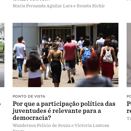
Maria Fernanda Aguilar Lara e Renata Bichir
PONTO DE VISTA
P
o
Por que a participação política das
P
juventudes é relevante para a
r
democracia?
Ta
Wanderson Felício de Souza e Victoria Lustosa